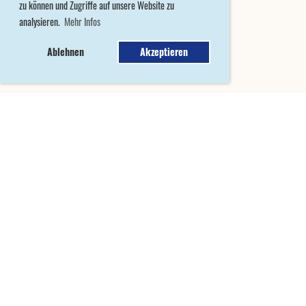
zu können und Zugriffe auf unsere Website zu
analysieren.
Mehr Infos
Ablehnen
Akzeptieren
MITGLIED WERDEN
© Reitverein Seebachtal
Erstellt mit ClubDesk Vereinssoftware