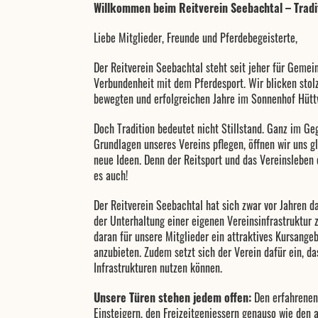
Willkommen beim Reitverein Seebachtal – Traditi
Liebe Mitglieder, Freunde und Pferdebegeisterte,
Der Reitverein Seebachtal steht seit jeher für Gemein
Verbundenheit mit dem Pferdesport. Wir blicken stol
bewegten und erfolgreichen Jahre im Sonnenhof Hütt
Doch Tradition bedeutet nicht Stillstand. Ganz im Ge
Grundlagen unseres Vereins pflegen, öffnen wir uns gl
neue Ideen. Denn der Reitsport und das Vereinsleben 
es auch!
Der Reitverein Seebachtal hat sich zwar vor Jahren da
der Unterhaltung einer eigenen Vereinsinfrastruktur z
daran für unsere Mitglieder ein attraktives Kursang
anzubieten. Zudem setzt sich der Verein dafür ein, d
Infrastrukturen nutzen können.
Unsere Türen stehen jedem offen:
Den erfahrenen
Einsteigern, den Freizeitgeniessern genauso wie den a